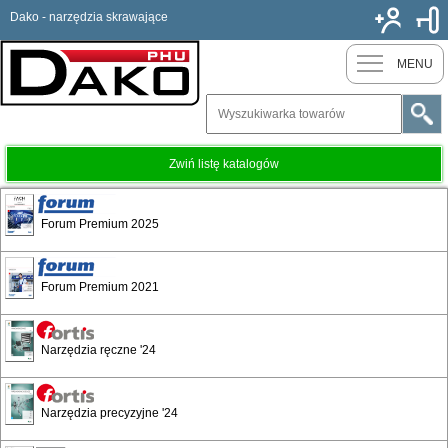
Dako - narzędzia skrawające
Nowy k
MENU
Zwiń listę katalogów
Magazyn 2024 | Plac budowy
Forum Premium 2025
Spis treści
Forum Premium 2021
Plac budowy
Narzędzia ręczne '24
Budowa
Narzędzia precyzyjne '24
Narzędzia