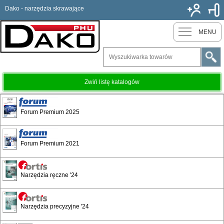
Dako - narzędzia skrawające
Nowy k
MENU
Zwiń listę katalogów
Magazyn 2024 | Utrzymanie ruchu
Forum Premium 2025
Urządzenia transportowe
Forum Premium 2021
Magazynowanie
Narzędzia ręczne '24
Środowisko
Narzędzia precyzyjne '24
Wyposażenie